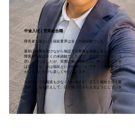
中途入社 | 営業総合職
障害者支援という福祉業界は全くの未経験でした
最初は研修を受けながら施設での業務を体験しました。
障害者福祉は全くの未経験でしたので、どんなだろうという
思いはありましたが、実際に働いてみたら、持っていた不安
はなくなり、今は福祉という仕事についてすごく誇りややり
がいを感じながら楽しくやっています。
ネガティブな報道も少なくないですが、正しく福祉という業
界のことをお伝えして、広く知ってもらえるようにしていき
たいです。