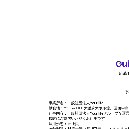
Gui
応募
事業所名：一般社団法人Your life
勤務地：〒532-0011 大阪府大阪市淀川区西中島
仕事内容：一般社団法人Your lifeグルー
機関にご案内いただくお仕事です
雇用形態：正社員
年齢制限：35歳未満（長期勤続によるキャリア