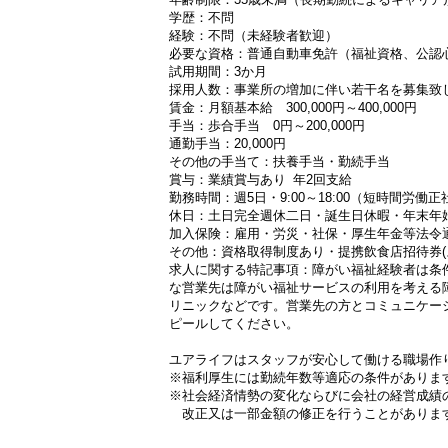
学歴：不問
経験：不問（未経験者歓迎）
必要な資格：普通自動車免許（福祉資格、公認
試用期間：3か月
採用人数：事業所の増加に伴い若干名を募集致
賃金：月額基本給 300,000円～400,000円
手当：歩合手当 0円～200,000円
通勤手当：20,000円
その他の手当て：扶養手当・勤続手当
賞与：業績賞与あり 年2回支給
勤務時間：週5日・9:00～18:00（短時間労
休日：土日完全週休二日・誕生日休暇・年末年
加入保険：雇用・労災・社保・厚生年金等法令
その他：資格取得制度あり・提携飲食店招待券(
求人に関する特記事項：障がい福祉経験者は条
な営業先は障がい福祉サービスの利用を考える
リニックなどです。営業先の方とコミュニケー
ピールしてください。
ユアライフはスタッフが安心して働ける職場作
※福利厚生には勤続年数等適応の条件がありま
※社会経済情勢の変化ならびに会社の経営成績
改正又は一部金額の修正を行うことがありま