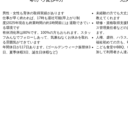
男性・女性も育休の取得実績があります
​未経験の方でも大丈
仕事が早く終われば、17時も退社可能(早上がり制
教えてくれます
度)2025年現在も終業時間の約1時間前には 退勤できてい
研修・資格取得支援
る環境です
ス管理責任者などの
有休消化率は80%です。100%の方もおられます。スタッ
ます。
フみんなでフォローしあって、気兼ねなくお休みを取れ
人権、虐待、ハラス
る雰囲気ができています
福祉初めての方も、
年間休日が117日あります。(ゴールデンウィーク振替休3
​こども食堂やBBQ
ど)
加して利用者さん達
日、夏季休暇3日、誕生日休暇な