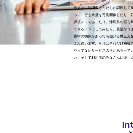
例えば、利用者さんたちが調理して
ってこども食堂を定例開催したり、
課後デイであったり、沖縄県の宮古
できるようにしてみたり、就活がう
療中の病気があっても働ける両立支
ぶん違います。それはそれだけ福祉
やってないサービスの形があるって
い、そして利用者のみなさんに楽し
In
先