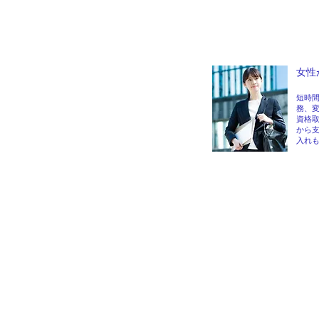
女性
短時
務、
資格
から
入れ